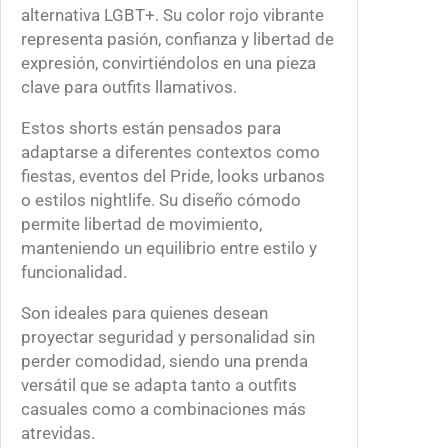
0
G
alternativa LGBT+. Su color rojo vibrante
.
B
representa pasión, confianza y libertad de
0
T
expresión, convirtiéndolos en una pieza
0
)
clave para outfits llamativos.
c
Estos shorts están pensados para
a
adaptarse a diferentes contextos como
n
fiestas, eventos del Pride, looks urbanos
t
o estilos nightlife. Su diseño cómodo
i
permite libertad de movimiento,
d
manteniendo un equilibrio entre estilo y
a
funcionalidad.
d
Son ideales para quienes desean
proyectar seguridad y personalidad sin
perder comodidad, siendo una prenda
versátil que se adapta tanto a outfits
casuales como a combinaciones más
atrevidas.