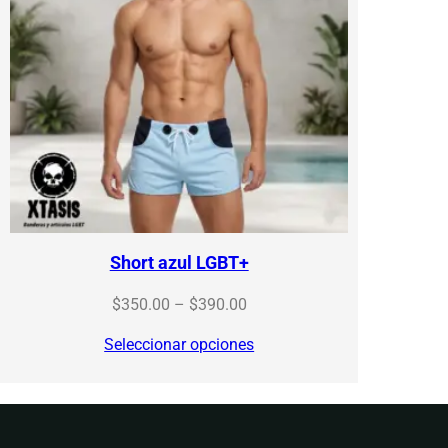
Short azul LGBT+
Price
$
350.00
–
$
390.00
range:
Seleccionar opciones
$350.00
through
$390.00