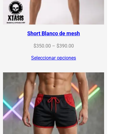
Short Blanco de mesh
Price
$
350.00
–
$
390.00
range:
Seleccionar opciones
$350.00
through
$390.00