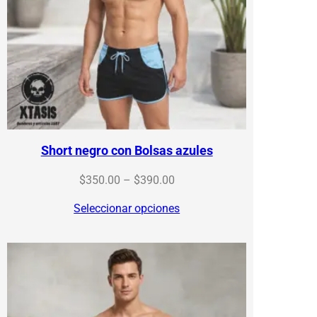
Short negro con Bolsas azules
Price
$
350.00
–
$
390.00
range:
Seleccionar opciones
$350.00
through
$390.00