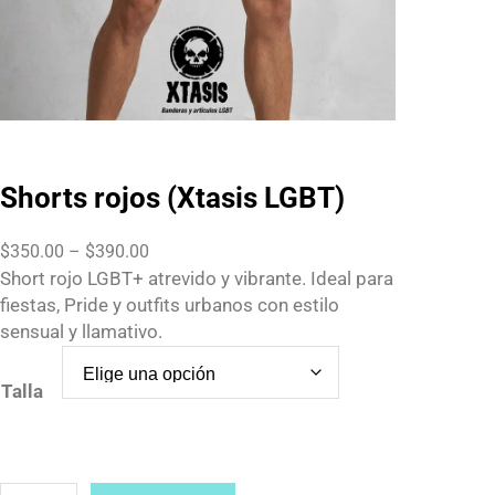
Shorts rojos (Xtasis LGBT)
P
$
350.00
–
$
390.00
r
Short rojo LGBT+ atrevido y vibrante. Ideal para
i
fiestas, Pride y outfits urbanos con estilo
c
sensual y llamativo.
e
r
Talla
a
n
g
e