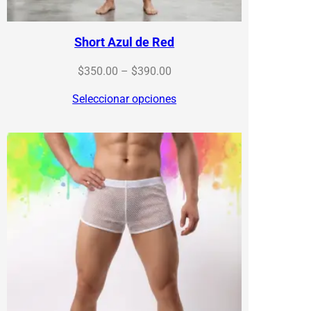
Short Azul de Red
Price
$
350.00
–
$
390.00
range:
Seleccionar opciones
$350.00
through
$390.00