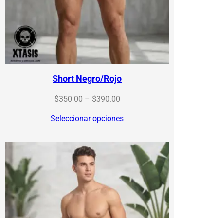
Short Negro/Rojo
Price
$
350.00
–
$
390.00
range:
Seleccionar opciones
$350.00
through
$390.00