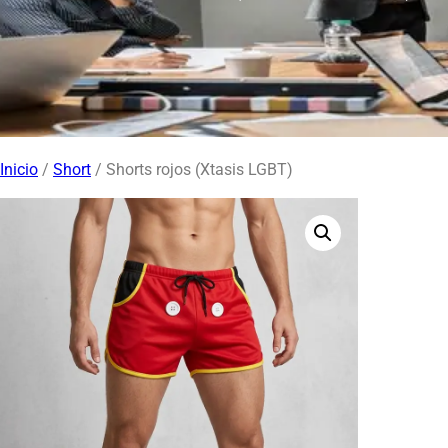
Inicio
/
Short
/ Shorts rojos (Xtasis LGBT)