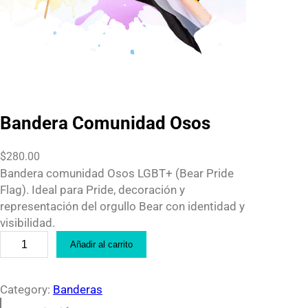
Bandera Comunidad Osos
$
280.00
Bandera comunidad Osos LGBT+ (Bear Pride
Flag). Ideal para Pride, decoración y
representación del orgullo Bear con identidad y
visibilidad.
B
Añadir al carrito
a
n
d
Category:
Banderas
e