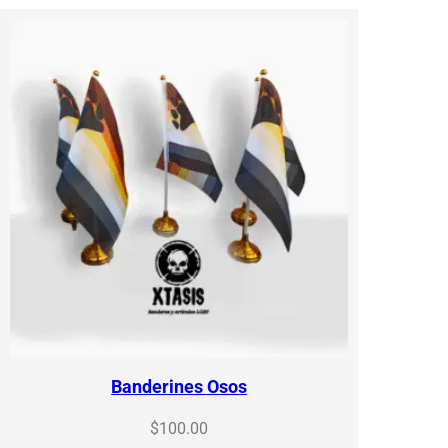
Banderines Osos
$
100.00