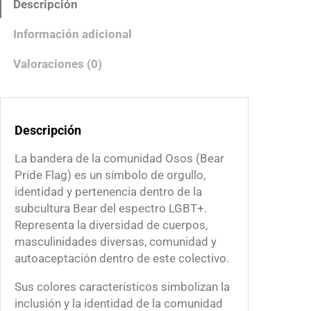
Descripción
r
a
Información adicional
C
o
Valoraciones (0)
m
u
n
Descripción
i
d
La bandera de la comunidad Osos (Bear
a
Pride Flag) es un símbolo de orgullo,
d
identidad y pertenencia dentro de la
O
subcultura Bear del espectro LGBT+.
s
Representa la diversidad de cuerpos,
o
masculinidades diversas, comunidad y
s
autoaceptación dentro de este colectivo.
c
a
Sus colores característicos simbolizan la
n
inclusión y la identidad de la comunidad