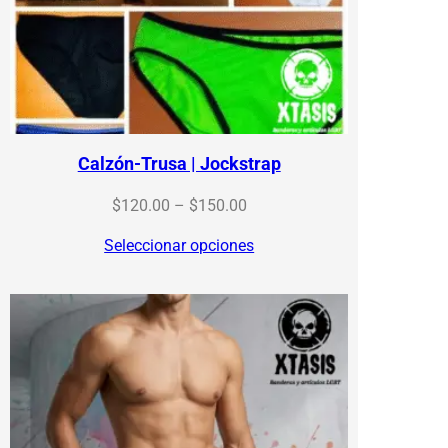
Calzón-Trusa | Jockstrap
Price
$
120.00
–
$
150.00
range:
Seleccionar opciones
$120.00
through
$150.00