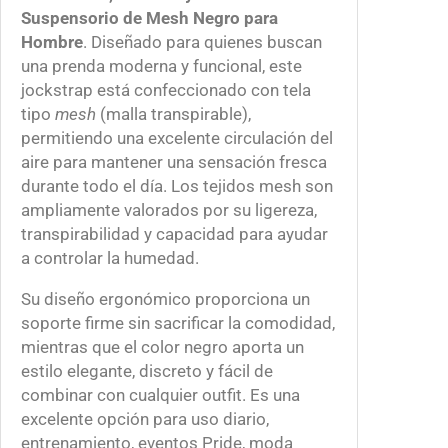
s
Suspensorio de Mesh Negro para
1
h
Hombre
. Diseñado para quienes buscan
5
N
una prenda moderna y funcional, este
0
e
jockstrap está confeccionado con tela
.
g
tipo
mesh
(malla transpirable),
0
r
permitiendo una excelente circulación del
0
o
aire para mantener una sensación fresca
p
durante todo el día. Los tejidos mesh son
a
ampliamente valorados por su ligereza,
r
transpirabilidad y capacidad para ayudar
a
a controlar la humedad.
H
o
Su diseño ergonómico proporciona un
m
soporte firme sin sacrificar la comodidad,
b
mientras que el color negro aporta un
r
estilo elegante, discreto y fácil de
e
combinar con cualquier outfit. Es una
|
excelente opción para uso diario,
J
entrenamiento, eventos Pride, moda