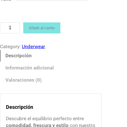
n
g
e
:
S
Añadir al carrito
$
u
1
s
2
p
Category:
Underwear
0
e
Descripción
.
n
0
s
Información adicional
0
o
t
r
Valoraciones (0)
h
i
r
o
o
d
u
Descripción
e
g
M
Descubre el equilibrio perfecto entre
h
e
comodidad, frescura y estilo
con nuestro
$