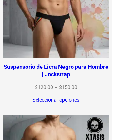
Suspensorio de Licra Negro para Hombre
| Jockstrap
Price
$
120.00
–
$
150.00
range:
Seleccionar opciones
$120.00
through
$150.00