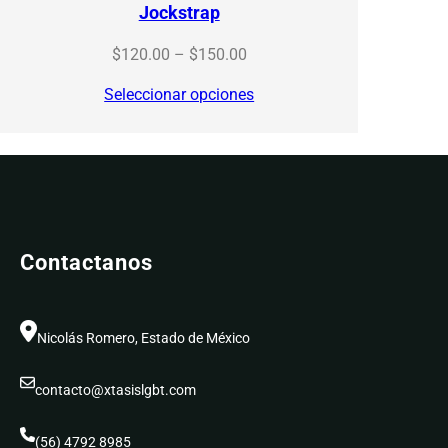
Jockstrap
Price
$
120.00
–
$
150.00
range:
Seleccionar opciones
$120.00
through
$150.00
Contactanos
Nicolás Romero, Estado de México
contacto@xtasislgbt.com
(56) 4792 8985