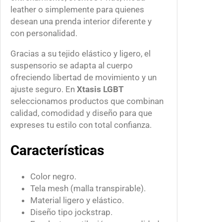
o
leather o simplemente para quienes
c
desean una prenda interior diferente y
k
con personalidad.
s
t
Gracias a su tejido elástico y ligero, el
r
suspensorio se adapta al cuerpo
a
ofreciendo libertad de movimiento y un
p
ajuste seguro. En
Xtasis LGBT
c
seleccionamos productos que combinan
a
calidad, comodidad y diseño para que
n
expreses tu estilo con total confianza.
t
Características
i
d
a
Color negro.
d
Tela mesh (malla transpirable).
Material ligero y elástico.
Diseño tipo jockstrap.