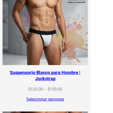
Suspensorio Blanco para Hombre |
Jockstrap
Price
$
120.00
–
$
150.00
range:
Seleccionar opciones
$120.00
through