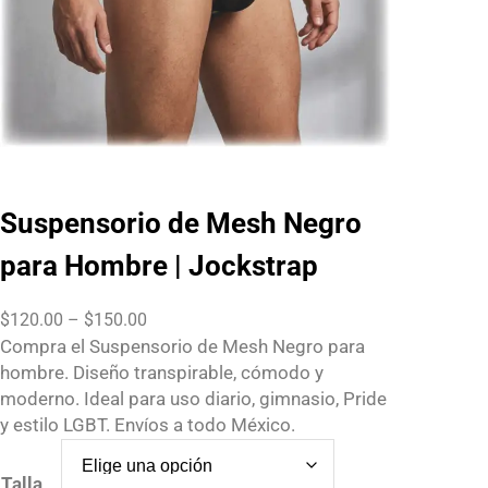
Suspensorio de Mesh Negro
para Hombre | Jockstrap
P
$
120.00
–
$
150.00
r
Compra el Suspensorio de Mesh Negro para
i
hombre. Diseño transpirable, cómodo y
c
moderno. Ideal para uso diario, gimnasio, Pride
e
y estilo LGBT. Envíos a todo México.
r
a
Talla