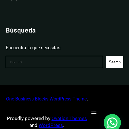
Búsqueda
Encuentra lo que necesitas:
S
Search
e
a
r
c
h
One Business Blocks WordPress Theme
.
Proudly powered by
Ovation Themes
and
WordPress
.