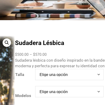
Sudadera Lésbica
P
$
500.00
–
$
570.00
r
Sudadera lésbica con diseño inspirado en la bande
i
moderna y perfecta para expresar tu identidad con e
c
Talla
e
r
a
n
Modelos
g
e