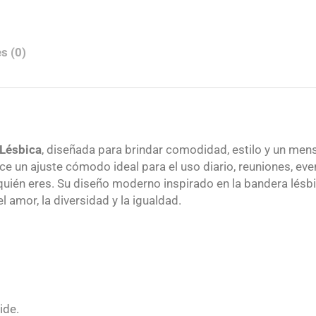
0
n
.
t
0
i
s (0)
0
d
a
d
Lésbica
, diseñada para brindar comodidad, estilo y un mens
e un ajuste cómodo ideal para el uso diario, reuniones, eve
quién eres. Su diseño moderno inspirado en la bandera lésbi
l amor, la diversidad y la igualdad.
ide.