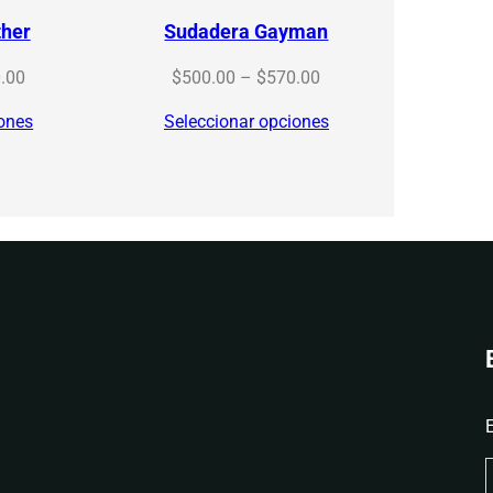
ther
Sudadera Gayman
Price
Price
.00
$
500.00
–
$
570.00
range:
range:
iones
Seleccionar opciones
$500.00
$500.00
through
through
$570.00
$570.00