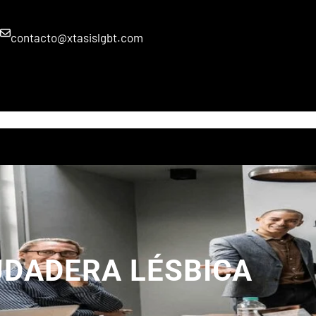
contacto@xtasislgbt.com
HOME
PRODUCTOS
PROYECTOS
BLOG
TIENDA
CARRITO
UDADERA LÉSBICA