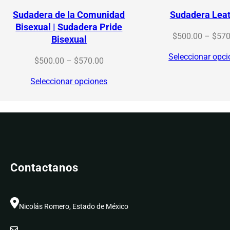
Sudadera de la Comunidad
Sudadera Lea
Bisexual | Sudadera Pride
$
500.00
–
$
570
Bisexual
Seleccionar opc
Price
$
500.00
–
$
570.00
range:
Seleccionar opciones
$500.00
through
$570.00
Contactanos
Nicolás Romero, Estado de México