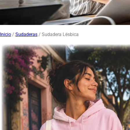
Inicio
/
Sudaderas
/ Sudadera Lésbica