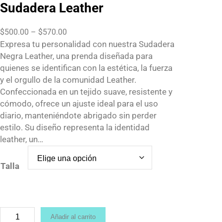
Sudadera Leather
P
$
500.00
–
$
570.00
r
Expresa tu personalidad con nuestra Sudadera
i
Negra Leather, una prenda diseñada para
c
quienes se identifican con la estética, la fuerza
e
y el orgullo de la comunidad Leather.
r
Confeccionada en un tejido suave, resistente y
a
cómodo, ofrece un ajuste ideal para el uso
n
diario, manteniéndote abrigado sin perder
g
estilo. Su diseño representa la identidad
e
leather, un…
:
$
Talla
5
0
0
.
S
Añadir al carrito
0