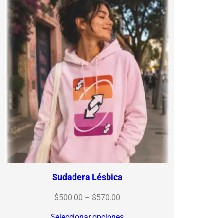
$570.00
Sudadera Lésbica
Price
$
500.00
–
$
570.00
range:
Seleccionar opciones