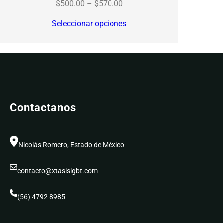
Price
$
500.00
–
$
570.00
range:
Seleccionar opciones
$500.00
through
$570.00
Contactanos
Nicolás Romero, Estado de México
contacto@xtasislgbt.com
(56) 4792 8985