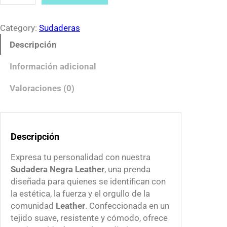
u
0
d
t
a
Category:
Sudaderas
h
d
Descripción
r
e
o
r
Información adicional
u
a
g
L
Valoraciones (0)
h
e
$
a
5
t
7
Descripción
h
0
e
Expresa tu personalidad con nuestra
.
r
Sudadera Negra Leather
, una prenda
0
c
diseñada para quienes se identifican con
0
a
la estética, la fuerza y el orgullo de la
n
comunidad
Leather
. Confeccionada en un
t
tejido suave, resistente y cómodo, ofrece
i