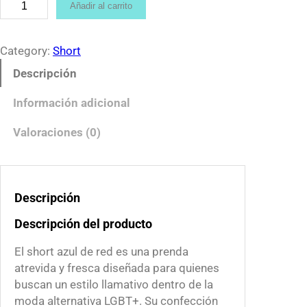
S
Añadir al carrito
:
h
$
o
3
r
Category:
Short
5
t
Descripción
0
A
.
z
Información adicional
0
u
0
l
Valoraciones (0)
t
d
h
e
r
R
o
Descripción
e
u
d
Descripción del producto
g
c
h
a
El short azul de red es una prenda
$
n
atrevida y fresca diseñada para quienes
3
t
buscan un estilo llamativo dentro de la
9
i
moda alternativa LGBT+. Su confección