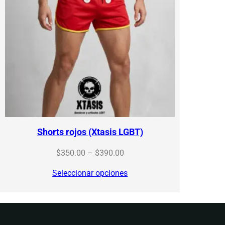
Shorts rojos (Xtasis LGBT)
Price
$
350.00
–
$
390.00
range:
Seleccionar opciones
$350.00
through
$390.00