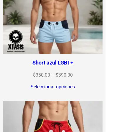
Short azul LGBT+
Price
$
350.00
–
$
390.00
range:
Seleccionar opciones
$350.00
through
$390.00