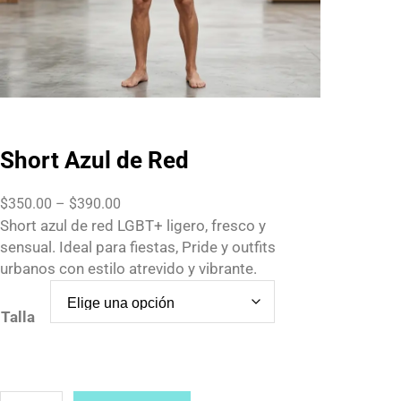
Short Azul de Red
P
$
350.00
–
$
390.00
r
Short azul de red LGBT+ ligero, fresco y
i
sensual. Ideal para fiestas, Pride y outfits
c
urbanos con estilo atrevido y vibrante.
e
r
Talla
a
n
g
e