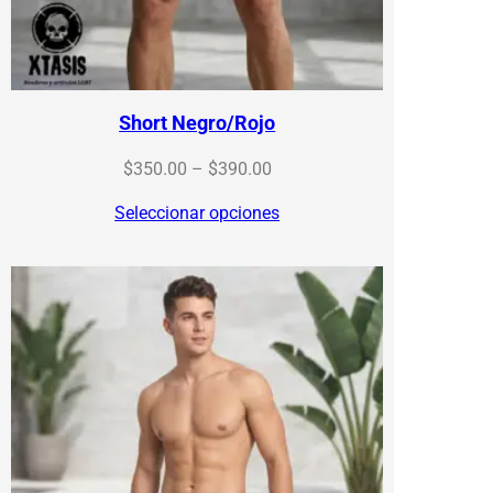
Short Negro/Rojo
Price
$
350.00
–
$
390.00
range:
Seleccionar opciones
$350.00
through
$390.00