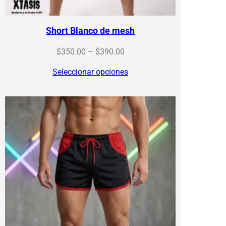
Short Blanco de mesh
Price
$
350.00
–
$
390.00
range:
Seleccionar opciones
$350.00
through
$390.00