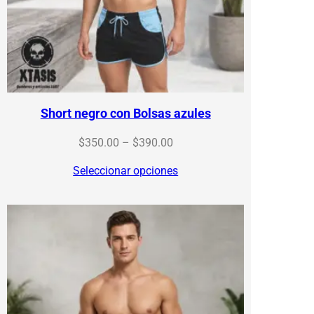
Short negro con Bolsas azules
Price
$
350.00
–
$
390.00
range:
Seleccionar opciones
$350.00
through
$390.00