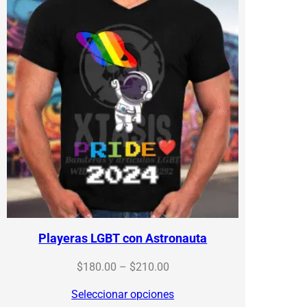
Playeras LGBT con Astronauta
Price
$
180.00
–
$
210.00
range:
Seleccionar opciones
$180.00