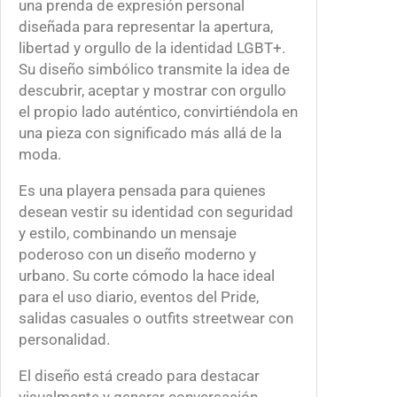
una prenda de expresión personal
2
l
diseñada para representar la apertura,
1
L
libertad y orgullo de la identidad LGBT+.
0
a
Su diseño simbólico transmite la idea de
.
d
descubrir, aceptar y mostrar con orgullo
0
o
el propio lado auténtico, convirtiéndola en
0
L
una pieza con significado más allá de la
G
moda.
B
Es una playera pensada para quienes
T
desean vestir su identidad con seguridad
+
y estilo, combinando un mensaje
”
poderoso con un diseño moderno y
c
urbano. Su corte cómodo la hace ideal
a
para el uso diario, eventos del Pride,
n
salidas casuales o outfits streetwear con
t
personalidad.
i
d
El diseño está creado para destacar
a
visualmente y generar conversación,