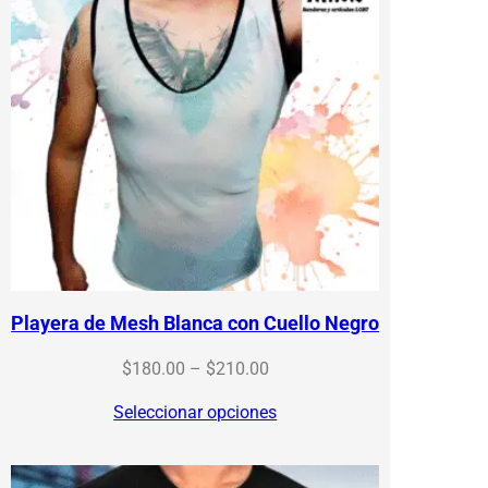
Playera de Mesh Blanca con Cuello Negro
Price
$
180.00
–
$
210.00
range:
Seleccionar opciones
$180.00
through
$210.00