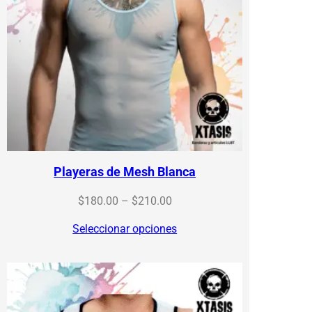
Playeras de Mesh Blanca
Price
$
180.00
–
$
210.00
range:
Seleccionar opciones
$180.00
through
$210.00