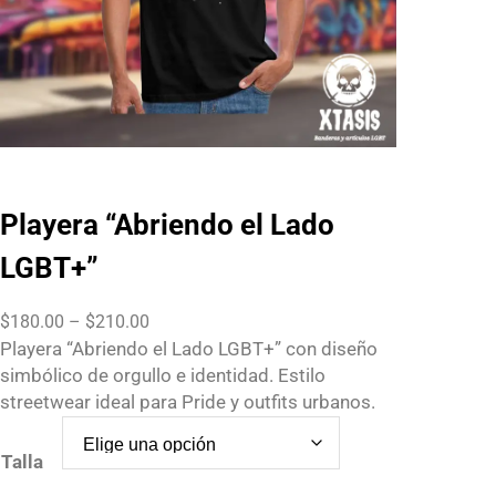
Playera “Abriendo el Lado
LGBT+”
P
$
180.00
–
$
210.00
r
Playera “Abriendo el Lado LGBT+” con diseño
i
simbólico de orgullo e identidad. Estilo
c
streetwear ideal para Pride y outfits urbanos.
e
r
Talla
a