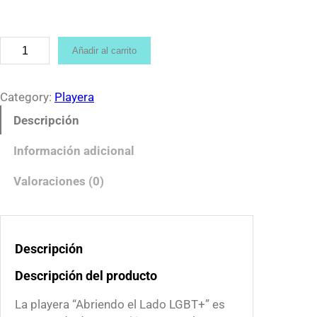
n
g
e
P
Añadir al carrito
:
l
$
a
1
y
Category:
Playera
8
e
Descripción
0
r
.
a
Información adicional
0
“
0
A
Valoraciones (0)
t
b
h
r
r
i
o
Descripción
e
u
n
Descripción del producto
g
d
h
o
La playera “Abriendo el Lado LGBT+” es
$
e