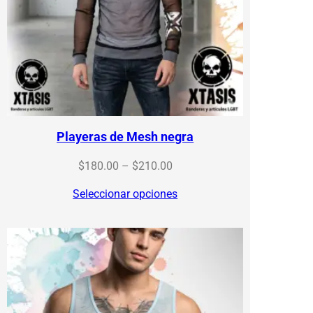
Playeras de Mesh negra
Price
$
180.00
–
$
210.00
range:
Seleccionar opciones
$180.00
through
$210.00