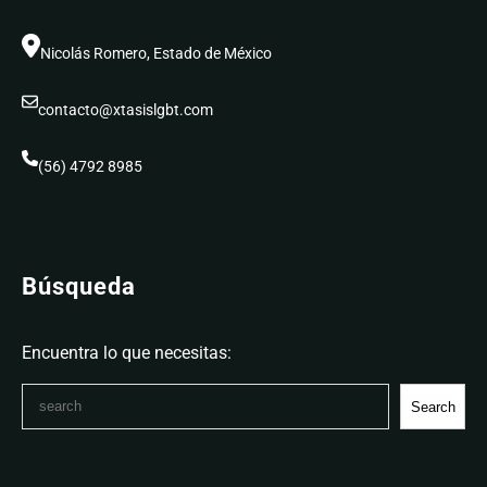
Nicolás Romero, Estado de México
contacto@xtasislgbt.com
(56) 4792 8985
Búsqueda
Encuentra lo que necesitas:
S
Search
e
a
r