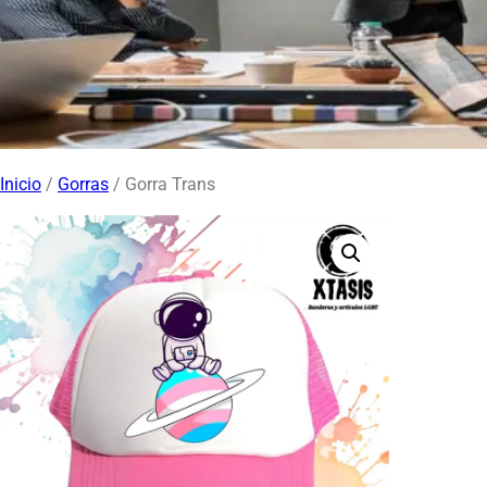
Inicio
/
Gorras
/ Gorra Trans