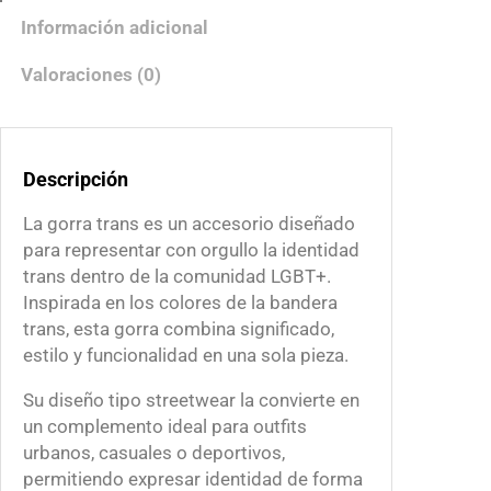
r
Información adicional
a
n
Valoraciones (0)
s
c
a
Descripción
n
t
La gorra trans es un accesorio diseñado
i
para representar con orgullo la identidad
d
trans dentro de la comunidad LGBT+.
a
Inspirada en los colores de la bandera
d
trans, esta gorra combina significado,
estilo y funcionalidad en una sola pieza.
Su diseño tipo streetwear la convierte en
un complemento ideal para outfits
urbanos, casuales o deportivos,
permitiendo expresar identidad de forma