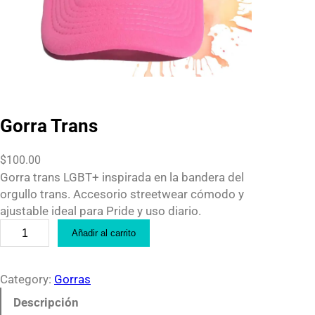
Gorra Trans
$
100.00
Gorra trans LGBT+ inspirada en la bandera del
orgullo trans. Accesorio streetwear cómodo y
ajustable ideal para Pride y uso diario.
G
Añadir al carrito
o
r
r
Category:
Gorras
a
Descripción
T