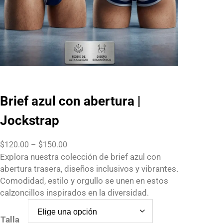
Brief azul con abertura |
Jockstrap
P
$
120.00
–
$
150.00
r
Explora nuestra colección de brief azul con
i
abertura trasera, diseños inclusivos y vibrantes.
c
Comodidad, estilo y orgullo se unen en estos
e
calzoncillos inspirados en la diversidad.
r
a
Talla