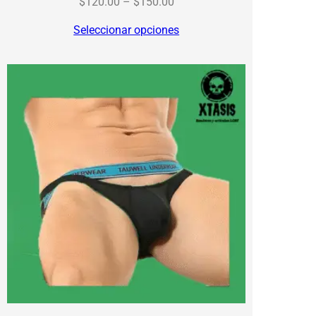
Price
$
120.00
–
$
150.00
range:
Seleccionar opciones
$120.00
through
$150.00