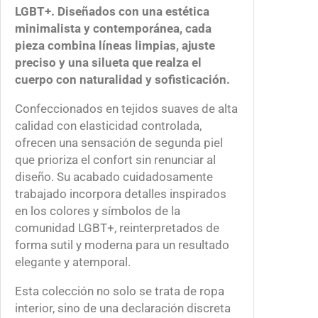
LGBT+. Diseñados con una estética
1
t
minimalista y contemporánea, cada
5
u
pieza combina líneas limpias, ajuste
0
r
preciso y una silueta que realza el
.
a
cuerpo con naturalidad y sofisticación.
0
|
0
J
Confeccionados en tejidos suaves de alta
o
calidad con elasticidad controlada,
c
ofrecen una sensación de segunda piel
k
que prioriza el confort sin renunciar al
s
diseño. Su acabado cuidadosamente
t
trabajado incorpora detalles inspirados
r
en los colores y símbolos de la
a
comunidad LGBT+, reinterpretados de
p
forma sutil y moderna para un resultado
c
elegante y atemporal.
a
n
Esta colección no solo se trata de ropa
t
interior, sino de una declaración discreta