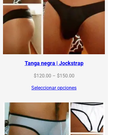
Tanga negra | Jockstrap
Price
$
120.00
–
$
150.00
range:
Seleccionar opciones
$120.00
through
$150.00