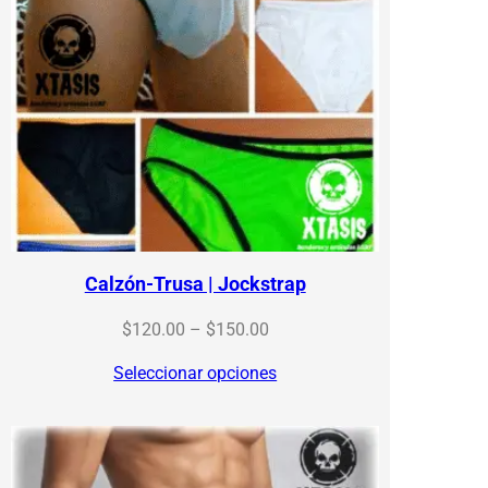
Calzón-Trusa | Jockstrap
Price
$
120.00
–
$
150.00
range:
Seleccionar opciones
$120.00
through
$150.00