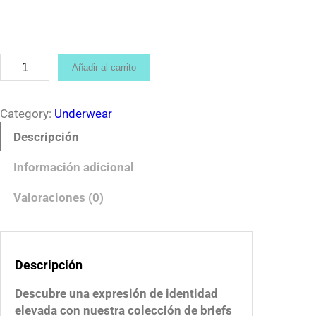
n
g
e
:
B
Añadir al carrito
$
r
1
i
2
e
Category:
Underwear
0
f
Descripción
.
a
0
z
Información adicional
0
u
t
l
Valoraciones (0)
h
c
r
o
o
n
u
Descripción
a
g
b
Descubre una expresión de identidad
h
e
elevada con nuestra colección de briefs
$
r