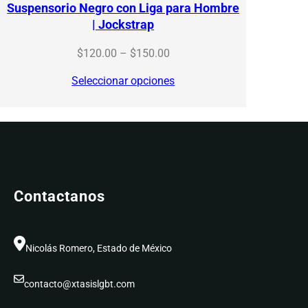
Suspensorio Negro con Liga para Hombre
| Jockstrap
Price
$
120.00
–
$
150.00
range:
Seleccionar opciones
$120.00
through
$150.00
Contactanos
Nicolás Romero, Estado de México
contacto@xtasislgbt.com