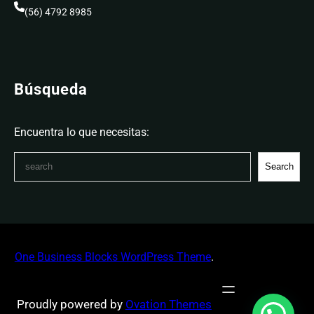
(56) 4792 8985
Búsqueda
Encuentra lo que necesitas:
S
Search
e
a
r
c
h
One Business Blocks WordPress Theme
.
Proudly powered by
Ovation Themes