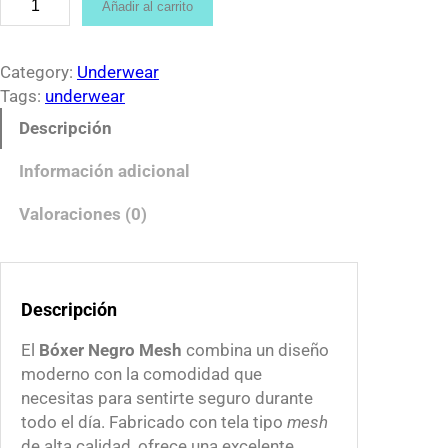
Añadir al carrito
$
o
1
x
2
e
Category:
Underwear
0
r
Tags:
underwear
.
n
Descripción
0
e
0
g
Información adicional
t
r
h
o
Valoraciones (0)
r
d
o
e
u
m
g
Descripción
e
h
s
El
Bóxer Negro Mesh
combina un diseño
$
h
moderno con la comodidad que
1
c
necesitas para sentirte seguro durante
5
a
todo el día. Fabricado con tela tipo
mesh
0
n
de alta calidad, ofrece una excelente