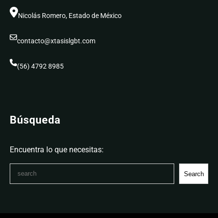
Nicolás Romero, Estado de México
contacto@xtasislgbt.com
(56) 4792 8985
Búsqueda
Encuentra lo que necesitas:
S
Search
e
a
r
c