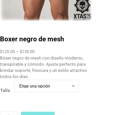
Boxer negro de mesh
P
$
120.00
–
$
150.00
r
Bóxer negro de mesh con diseño moderno,
i
transpirable y cómodo. Ajuste perfecto para
c
brindar soporte, frescura y un estilo atractivo
e
todos los días.
r
a
Talla
n
g
e
:
B