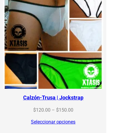
Calzón-Trusa | Jockstrap
Price
$
120.00
–
$
150.00
range:
Seleccionar opciones
$120.00
through