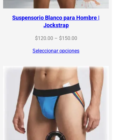
Suspensorio Blanco para Hombre |
Jockstrap
Price
$
120.00
–
$
150.00
range:
Seleccionar opciones
$120.00
through
$150.00