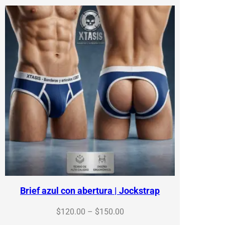
$150.00
Brief azul con abertura | Jockstrap
Price
$
120.00
–
$
150.00
range: