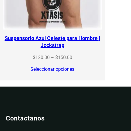
Suspensorio Azul Celeste para Hombre |
Jockstrap
Price
$
120.00
–
$
150.00
range:
Seleccionar opciones
$120.00
through
$150.00
Contactanos