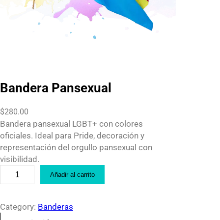
Bandera Pansexual
$
280.00
Bandera pansexual LGBT+ con colores
oficiales. Ideal para Pride, decoración y
representación del orgullo pansexual con
visibilidad.
B
Añadir al carrito
a
n
d
Category:
Banderas
e