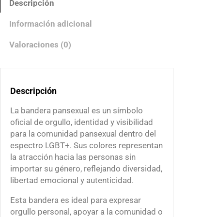
Descripción
r
a
Información adicional
P
a
Valoraciones (0)
n
s
e
Descripción
x
u
La bandera pansexual es un símbolo
a
oficial de orgullo, identidad y visibilidad
l
para la comunidad pansexual dentro del
c
espectro LGBT+. Sus colores representan
a
la atracción hacia las personas sin
n
importar su género, reflejando diversidad,
t
libertad emocional y autenticidad.
i
d
Esta bandera es ideal para expresar
a
orgullo personal, apoyar a la comunidad o