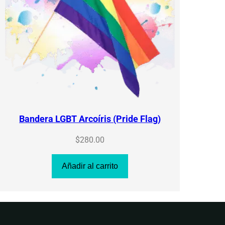
Bandera LGBT Arcoíris (Pride Flag)
$
280.00
Añadir al carrito