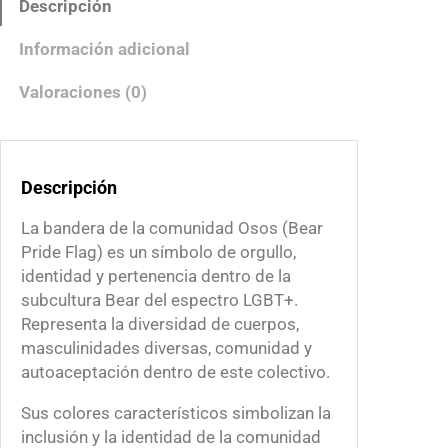
Descripción
r
a
Información adicional
C
o
Valoraciones (0)
m
u
n
Descripción
i
d
La bandera de la comunidad Osos (Bear
a
Pride Flag) es un símbolo de orgullo,
d
identidad y pertenencia dentro de la
O
subcultura Bear del espectro LGBT+.
s
Representa la diversidad de cuerpos,
o
masculinidades diversas, comunidad y
s
autoaceptación dentro de este colectivo.
c
a
Sus colores característicos simbolizan la
n
inclusión y la identidad de la comunidad