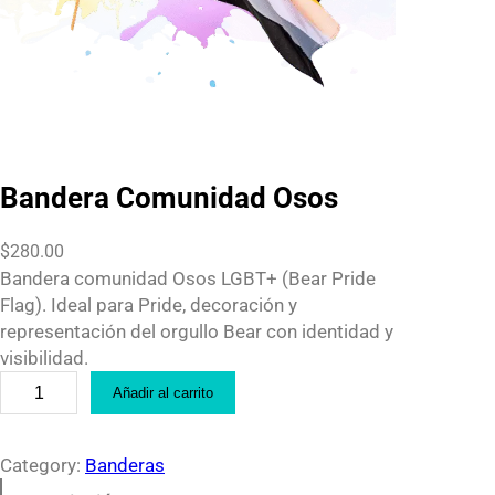
Bandera Comunidad Osos
$
280.00
Bandera comunidad Osos LGBT+ (Bear Pride
Flag). Ideal para Pride, decoración y
representación del orgullo Bear con identidad y
visibilidad.
B
Añadir al carrito
a
n
d
Category:
Banderas
e