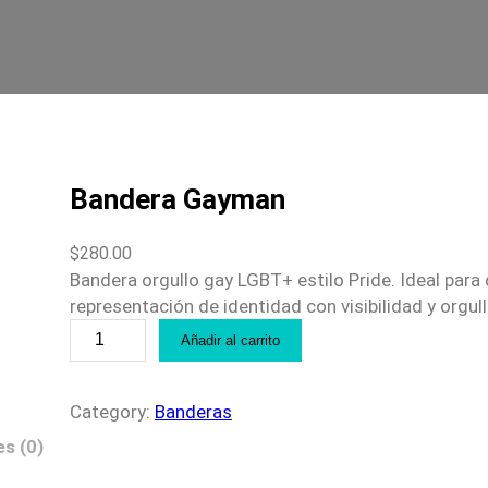
Bandera Gayman
$
280.00
Bandera orgullo gay LGBT+ estilo Pride. Ideal para
representación de identidad con visibilidad y orgull
B
Añadir al carrito
a
n
d
Category:
Banderas
e
s (0)
r
a