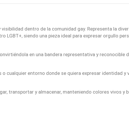
G
a
y
m
visibilidad dentro de la comunidad gay. Representa la divers
a
ro LGBT+, siendo una pieza ideal para expresar orgullo pers
n
c
 convirtiéndola en una bandera representativa y reconocible
a
n
t
s o cualquier entorno donde se quiera expresar identidad y v
i
d
a
olgar, transportar y almacenar, manteniendo colores vivos y 
d