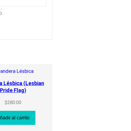
o.
a Lésbica (Lesbian
Pride Flag)
$
280.00
ñadir al carrito