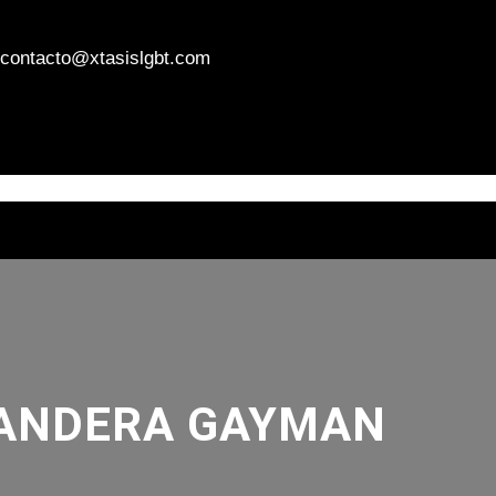
contacto@xtasislgbt.com
HOME
PRODUCTOS
PROYECTOS
BLOG
TIENDA
CARRIT
ANDERA GAYMAN