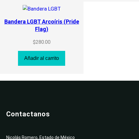
Bandera LGBT Arcoíris (Pride
Flag)
$
280.00
Añadir al carrito
Contactanos
Nicolás Romero, Estado de México