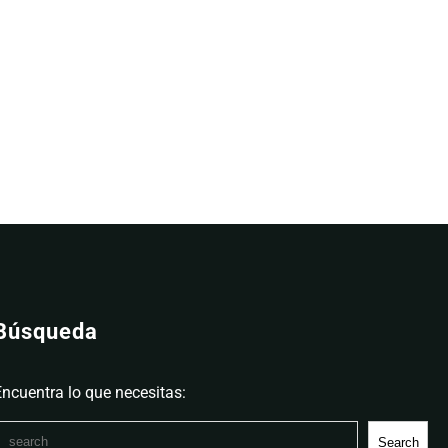
Búsqueda
Encuentra lo que necesitas:
S
Search