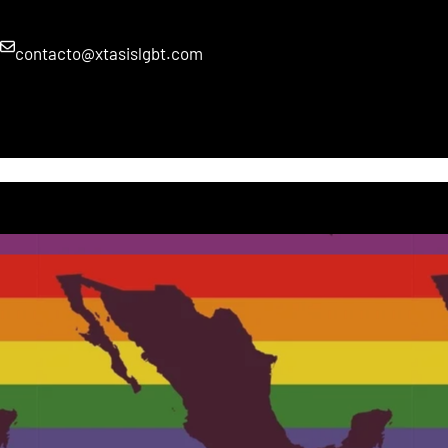
contacto@xtasislgbt.com
HOME
PRODUCTOS
PROYECTOS
BLOG
TIENDA
CARRITO