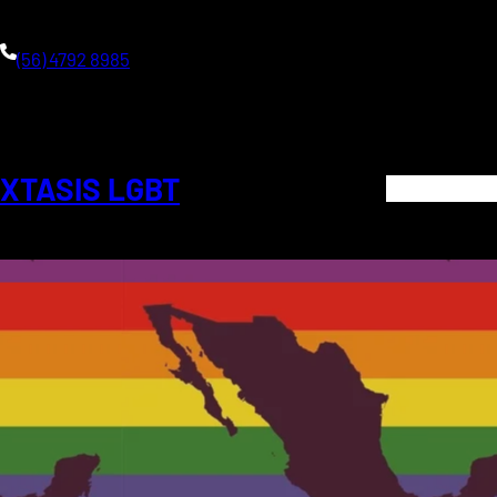
Saltar
al
(56) 4792 8985
contenido
XTASIS LGBT