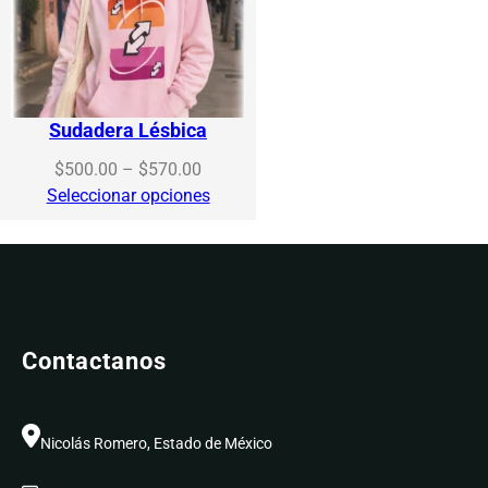
Sudadera Lésbica
Price
$
500.00
–
$
570.00
range:
Seleccionar opciones
$500.00
through
$570.00
Contactanos
Nicolás Romero, Estado de México