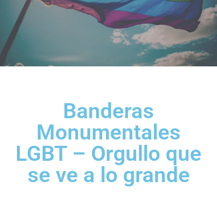
Banderas
Monumentales
LGBT – Orgullo que
se ve a lo grande