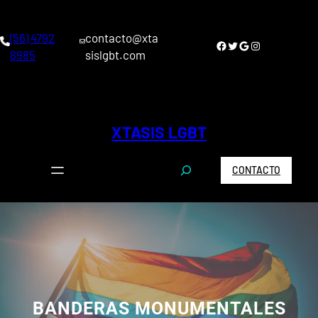
(56) 4792
contacto@xta
8985
sislgbt.com
XTASIS LGBT
CONTACTO
BANDERAS MONUMENTALES